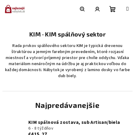
Prejsť
na
obsah
Nákupn
Hľadať
Prihlásenie
KIM · KIM spálňový sektor
košík
Rada prvkov spálňového sektoru KIM je typická drevenou
štruktúrou a jemným farebným prevedením, ktoré rozjasní
miestnosť a vytvorí príjemný priestor pre chvíle oddychu. Vďaka
materiálom nenáročným na údržbu je aj praktickou voľbou do
každej domácnosti. Nábytok je vyrobený z lamino dosky vo farbe
dub biely.
Najpredávanejšie
KIM spálnová zostava, sub Artisan/biela
6 - 8 týždňov
€415,27