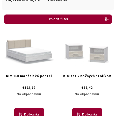
n
i
Otvoriť filter
e
p
V
r
ý
o
p
d
i
u
s
k
p
t
r
KIM 160 manželská posteľ
KIM set 2 nočných stolíkov
o
o
v
€192,62
€66,42
d
Na objednávku
Na objednávku
u
k
t
Do košíka
Do košíka