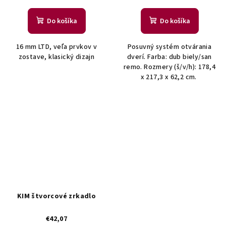
Do košíka
Do košíka
16 mm LTD, veľa prvkov v
Posuvný systém otvárania
zostave, klasický dizajn
dverí. Farba: dub biely/san
remo. Rozmery (š/v/h): 178,4
x 217,3 x 62,2 cm.
KIM štvorcové zrkadlo
€42,07