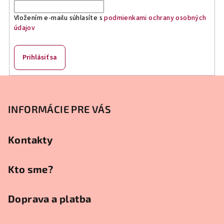
i
Vložením e-mailu súhlasíte s
podmienkami ochrany osobných
e
údajov
p
r
v
Prihlásiť sa
k
y
Z
v
á
ý
p
INFORMÁCIE PRE VÁS
p
ä
i
s
t
Kontakty
u
i
e
Kto sme?
Doprava a platba