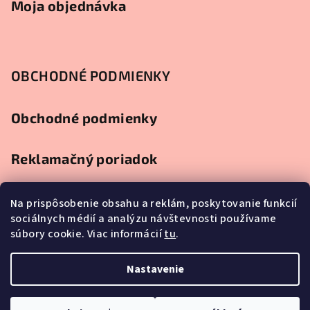
Moja objednávka
OBCHODNÉ PODMIENKY
Obchodné podmienky
Reklamačný poriadok
Ochrana osobných údajov
Na prispôsobenie obsahu a reklám, poskytovanie funkcií
sociálnych médií a analýzu návštevnosti používame
súbory cookie. Viac informácií
tu
.
Splátkový predaj
Nastavenie
Copyright 2026
Najlacnejší nábytok
. Všetky práva vyhradené.
Upraviť nastavenie cookies