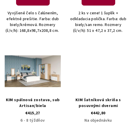
o
v
Vyvýšené čelo s čalúnením,
2 ks v cene! 1 šuplík +
efektné prešitie. Farba: dub
odkladacia polička. Farba: dub
biely/krémová. Rozmery
biely/san remo. Rozmery
(š/v/h): 168,8x98,7x208,8 cm.
(š/v/h): 51 x 47,2 x 37,2 cm.
KIM spálnová zostava, sub
KIM šatníková skriňa s
Artisan/biela
posuvnými dverami
€415,27
€442,80
6 - 8 týždňov
Na objednávku