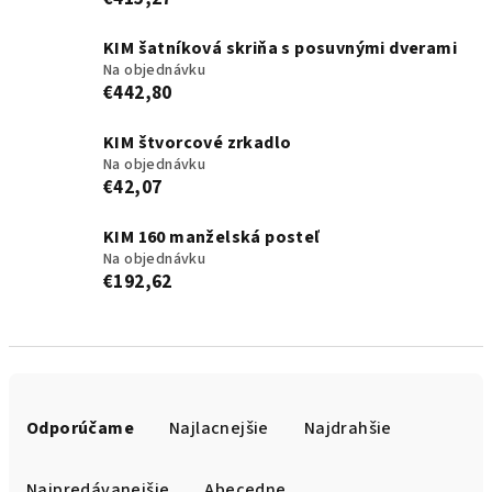
KIM šatníková skriňa s posuvnými dverami
Na objednávku
€442,80
KIM štvorcové zrkadlo
Na objednávku
€42,07
KIM 160 manželská posteľ
Na objednávku
€192,62
R
a
Odporúčame
Najlacnejšie
Najdrahšie
d
e
Najpredávanejšie
Abecedne