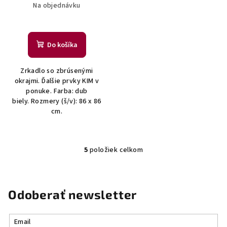
Na objednávku
Do košíka
Zrkadlo so zbrúsenými
okrajmi. Ďalšie prvky KIM v
ponuke. Farba: dub
biely. Rozmery (š/v): 86 x 86
cm.
5
položiek celkom
O
v
l
á
Odoberať newsletter
d
a
Email
c