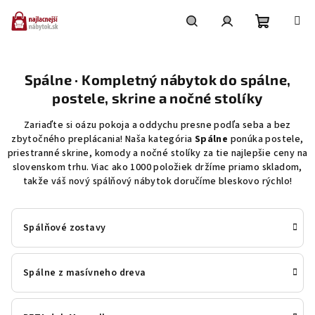
Prejsť
na
obsah
Nákupn
Hľadať
Prihlásenie
Spálne · Kompletný nábytok do spálne,
košík
postele, skrine a nočné stolíky
Zariaďte si oázu pokoja a oddychu presne podľa seba a bez
zbytočného preplácania! Naša kategória
Spálne
ponúka postele,
priestranné skrine, komody a nočné stolíky za tie najlepšie ceny na
slovenskom trhu. Viac ako 1000 položiek držíme priamo skladom,
takže váš nový spálňový nábytok doručíme bleskovo rýchlo!
Spálňové zostavy
Spálne z masívneho dreva