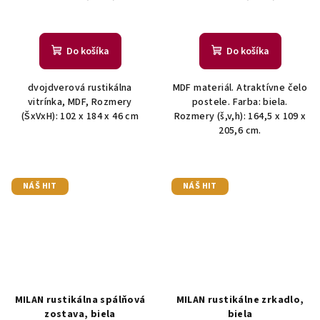
Do košíka
Do košíka
dvojdverová rustikálna
MDF materiál. Atraktívne čelo
vitrínka, MDF, Rozmery
postele. Farba: biela.
(ŠxVxH): 102 x 184 x 46 cm
Rozmery (š,v,h): 164,5 x 109 x
205,6 cm.
NÁŠ HIT
NÁŠ HIT
MILAN rustikálna spálňová
MILAN rustikálne zrkadlo,
zostava, biela
biela