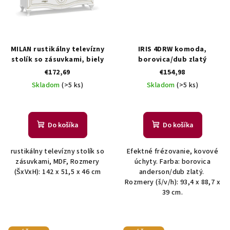
MILAN rustikálny televízny
IRIS 4DRW komoda,
stolík so zásuvkami, biely
borovica/dub zlatý
€172,69
€154,98
Skladom
(>5 ks)
Skladom
(>5 ks)
Do košíka
Do košíka
rustikálny televízny stolík so
Efektné frézovanie, kovové
zásuvkami, MDF, Rozmery
úchyty. Farba: borovica
(ŠxVxH): 142 x 51,5 x 46 cm
anderson/dub zlatý.
Rozmery (š/v/h): 93,4 x 88,7 x
39 cm.