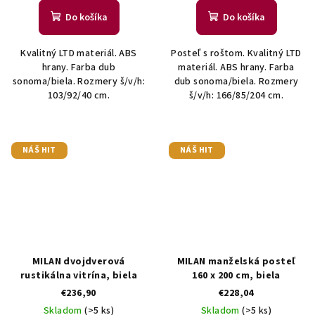
Do košíka
Do košíka
Kvalitný LTD materiál. ABS
Posteľ s roštom. Kvalitný LTD
hrany. Farba dub
materiál. ABS hrany. Farba
sonoma/biela. Rozmery š/v/h:
dub sonoma/biela. Rozmery
103/92/40 cm.
š/v/h: 166/85/204 cm.
NÁŠ HIT
NÁŠ HIT
MILAN dvojdverová
MILAN manželská posteľ
rustikálna vitrína, biela
160 x 200 cm, biela
€236,90
€228,04
Skladom
(>5 ks)
Skladom
(>5 ks)