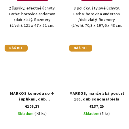
2 šuplíky, efektné úchyty.
3 poličky, štýlové úchyty.
Farba: borovica anderson
Farba: borovica anderson
/dub zlatý. Rozmery
/dub zlatý. Rozmery
(š/v/h): 121 x 47 x 51 cm.
(š/v/h): 70,3 x 197,6 x 43 cm.
NÁŠ HIT
NÁŠ HIT
MARKOS komoda so 4-
MARKOS, manželská posteľ
šuplíkmi, dub
160, dub sonoma/biela
sonoma/biela
€106,27
€137,25
Skladom
(>5 ks)
Skladom
(5 ks)