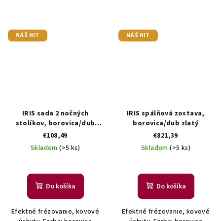
NÁŠ HIT
NÁŠ HIT
IRIS sada 2 nočných
IRIS spálňová zostava,
stolíkov, borovica/dub
borovica/dub zlatý
zlatý
€108,49
€821,39
Skladom
(>5 ks)
Skladom
(>5 ks)
Do košíka
Do košíka
Efektné frézovanie, kovové
Efektné frézovanie, kovové