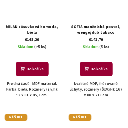
MILAN zásuvková komoda,
SOFIA manželská posteľ,
biela
wenge/dub tabaco
€168,26
€141,70
Skladom
(>5 ks)
Skladom
(5 ks)
Do košíka
Do košíka
Predná časť - MDF materiál.
kvalitné MDF, frézované
Farba: biela. Rozmery (š,v,h):
úchyty, rozmery (ŠxVxH): 167
92 x 81 x 45,3 cm.
x 88 x 213 cm
NÁŠ HIT
NÁŠ HIT