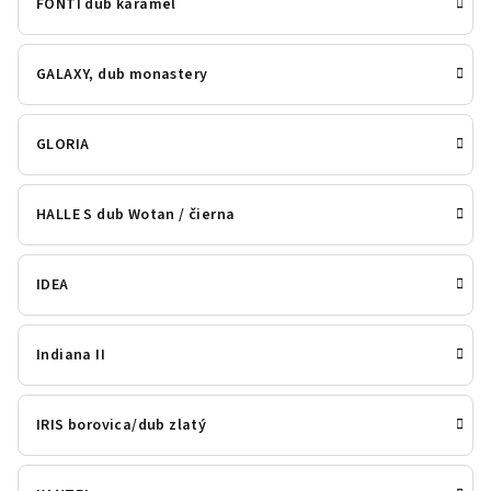
FONTI dub karamel
GALAXY, dub monastery
GLORIA
HALLE S dub Wotan / čierna
IDEA
Indiana II
IRIS borovica/dub zlatý