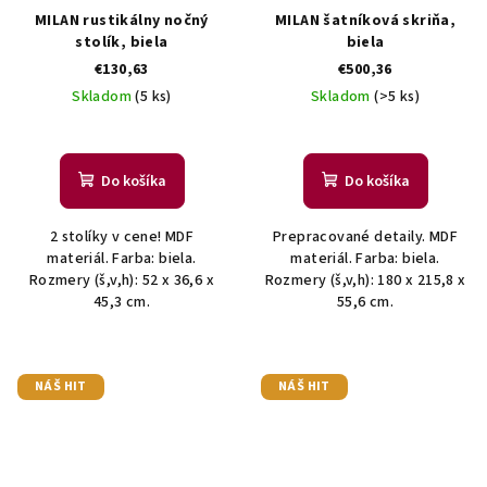
MILAN rustikálny nočný
MILAN šatníková skriňa,
stolík, biela
biela
€130,63
€500,36
Skladom
(5 ks)
Skladom
(>5 ks)
Do košíka
Do košíka
2 stolíky v cene! MDF
Prepracované detaily. MDF
materiál. Farba: biela.
materiál. Farba: biela.
Rozmery (š,v,h): 52 x 36,6 x
Rozmery (š,v,h): 180 x 215,8 x
45,3 cm.
55,6 cm.
NÁŠ HIT
NÁŠ HIT