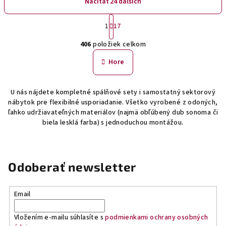
Načítať 24 ďalších
S
1
17
t
O
r
406
položiek celkom
á
v
n
l
Hore
k
á
o
d
v
U nás nájdete kompletné spálňové sety i samostatný sektorový
a
a
nábytok pre flexibilné usporiadanie. Všetko vyrobené z odoných,
n
c
ľahko udržiavateľných materiálov (najmä obľúbený dub sonoma či
i
i
biela lesklá farba) s jednoduchou montážou.
e
e
p
r
v
Odoberať newsletter
k
y
Email
v
ý
Vložením e-mailu súhlasíte s
podmienkami ochrany osobných
p