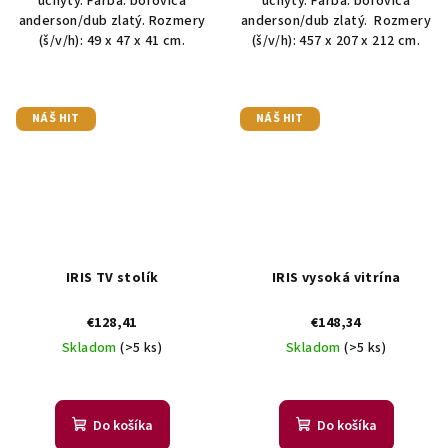
úchyty. Farba: borovica
úchyty. Farba: borovica
anderson/dub zlatý. Rozmery
anderson/dub zlatý. Rozmery
(š/v/h): 49 x 47 x 41 cm.
(š/v/h): 457 x 207 x 212 cm.
NÁŠ HIT
NÁŠ HIT
IRIS TV stolík
IRIS vysoká vitrína
€128,41
€148,34
Skladom
(>5 ks)
Skladom
(>5 ks)
Do košíka
Do košíka