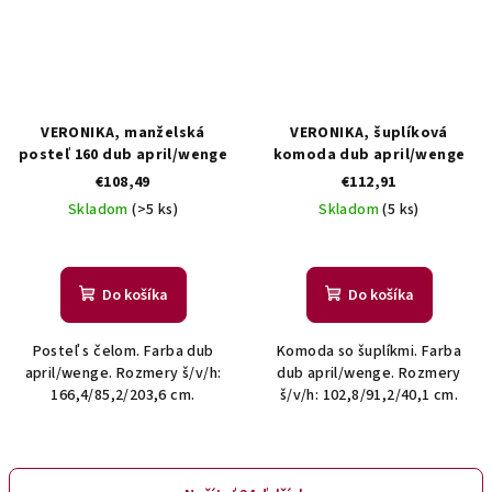
VERONIKA, manželská
VERONIKA, šuplíková
posteľ 160 dub april/wenge
komoda dub april/wenge
€108,49
€112,91
Skladom
(>5 ks)
Skladom
(5 ks)
Do košíka
Do košíka
Posteľ s čelom. Farba dub
Komoda so šuplíkmi. Farba
april/wenge. Rozmery š/v/h:
dub april/wenge. Rozmery
166,4/85,2/203,6 cm.
š/v/h: 102,8/91,2/40,1 cm.