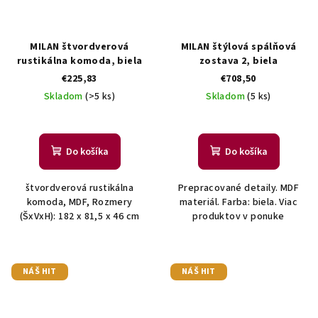
MILAN štvordverová
MILAN štýlová spálňová
rustikálna komoda, biela
zostava 2, biela
€225,83
€708,50
Skladom
(>5 ks)
Skladom
(5 ks)
Do košíka
Do košíka
štvordverová rustikálna
Prepracované detaily. MDF
komoda, MDF, Rozmery
materiál. Farba: biela. Viac
(ŠxVxH): 182 x 81,5 x 46 cm
produktov v ponuke
NÁŠ HIT
NÁŠ HIT