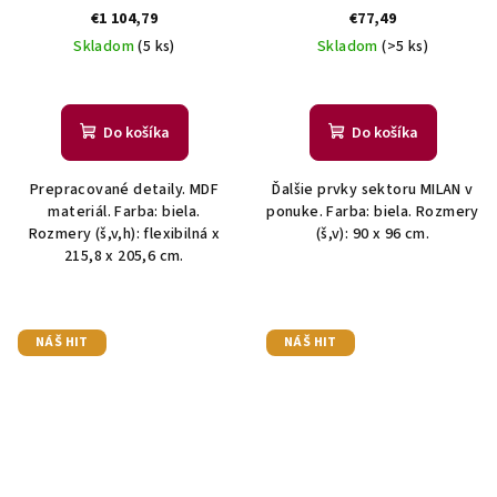
€1 104,79
€77,49
Skladom
(5 ks)
Skladom
(>5 ks)
Do košíka
Do košíka
Prepracované detaily. MDF
Ďalšie prvky sektoru MILAN v
materiál. Farba: biela.
ponuke. Farba: biela. Rozmery
Rozmery (š,v,h): flexibilná x
(š,v): 90 x 96 cm.
215,8 x 205,6 cm.
NÁŠ HIT
NÁŠ HIT