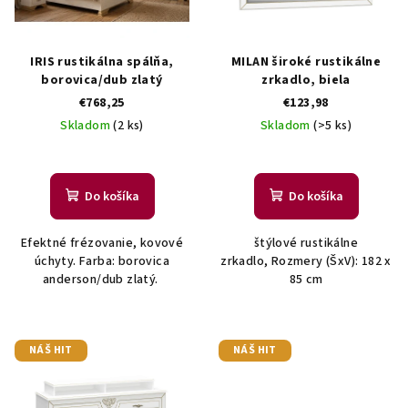
s
k
p
t
r
IRIS rustikálna spálňa,
MILAN široké rustikálne
o
o
borovica/dub zlatý
zrkadlo, biela
v
€768,25
€123,98
d
Skladom
(2 ks)
Skladom
(>5 ks)
u
k
t
Do košíka
Do košíka
o
v
Efektné frézovanie, kovové
štýlové rustikálne
úchyty. Farba: borovica
zrkadlo, Rozmery (ŠxV): 182 x
anderson/dub zlatý.
85 cm
NÁŠ HIT
NÁŠ HIT