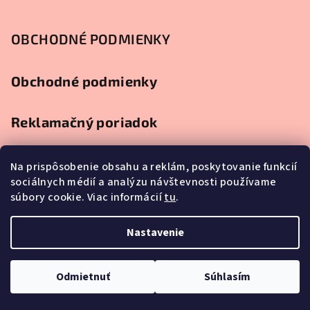
OBCHODNÉ PODMIENKY
Obchodné podmienky
Reklamačný poriadok
Ochrana osobných údajov
Na prispôsobenie obsahu a reklám, poskytovanie funkcií
sociálnych médií a analýzu návštevnosti používame
súbory cookie. Viac informácií
tu
.
Splátkový predaj
Nastavenie
Copyright 2026
Najlacnejší nábytok
. Všetky práva vyhradené.
Upraviť nastavenie cookies
Odmietnuť
Súhlasím
Vytvoril Shoptet