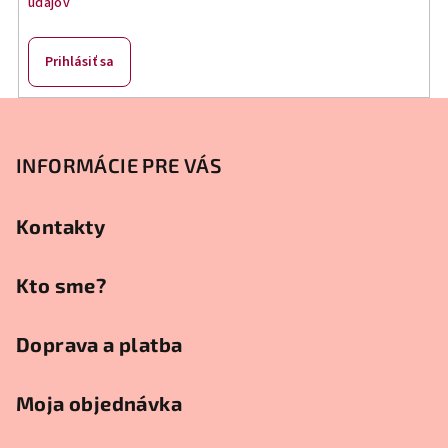
údajov
i
s
u
Prihlásiť sa
Z
á
p
INFORMÁCIE PRE VÁS
ä
t
Kontakty
i
e
Kto sme?
Doprava a platba
Moja objednávka