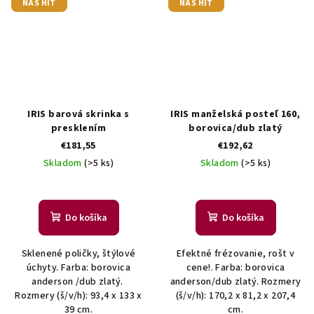
NÁŠ HIT
NÁŠ HIT
IRIS barová skrinka s
IRIS manželská posteľ 160,
presklením
borovica/dub zlatý
€181,55
€192,62
Skladom
(>5 ks)
Skladom
(>5 ks)
Do košíka
Do košíka
Sklenené poličky, štýlové
Efektné frézovanie, rošt v
úchyty. Farba: borovica
cene!. Farba: borovica
anderson /dub zlatý.
anderson/dub zlatý. Rozmery
Rozmery (š/v/h): 93,4 x 133 x
(š/v/h): 170,2 x 81,2 x 207,4
39 cm.
cm.