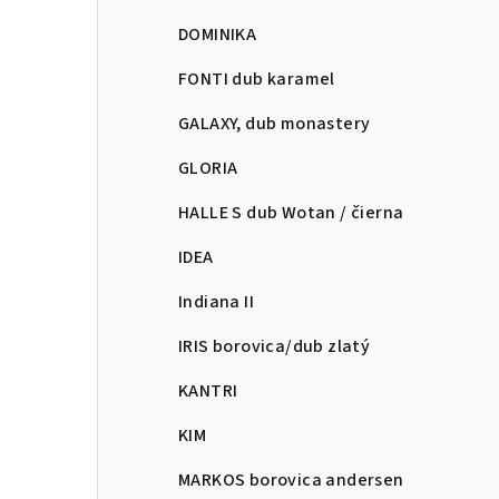
DOMINIKA
FONTI dub karamel
GALAXY, dub monastery
GLORIA
HALLE S dub Wotan / čierna
IDEA
Indiana II
IRIS borovica/dub zlatý
KANTRI
KIM
MARKOS borovica andersen