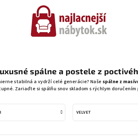
Luxusné spálne a postele z poctiv
mierne stabilná a vydrží celé generácie? Naše
spálne z masív
tupné. Zariaďte si spálňu snov skladom s rýchlym doručením
I
VELVET