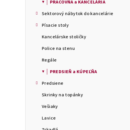
▼ │ PRACOVŇA a KANCELÁRIA
Sektorový nábytok do kancelárie
Písacie stoly
Kancelárske stoličky
Police na stenu
Regále
▼ │ PREDSIEŇ a KÚPEĽŇA
Predsiene
Skrinky na topánky
Vešiaky
Lavice
Zrkadlá