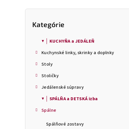
B
o
Kategórie
Preskočiť
č
kategórie
n
ý
▼ │ KUCHYŇA a JEDÁLEŇ
p
Kuchynské linky, skrinky a doplnky
a
n
Stoly
e
l
Stoličky
Jedálenské súpravy
▼ │ SPÁLŇA a DETSKÁ izba
Spálne
Spálňové zostavy