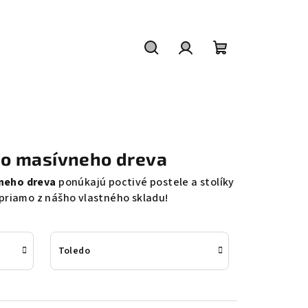
Hľadať
Prihlásenie
Nákupný
košík
ého masívneho dreva
neho dreva
ponúkajú poctivé postele a stolíky
 priamo z nášho vlastného skladu!
Toledo