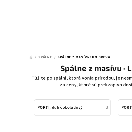
Prejsť
na
obsah
/
SPÁLNE
/
SPÁLNE Z MASÍVNEHO DREVA
DOMOV
Spálne z masívu · 
Túžite po spálni, ktorá vonia prírodou, je nes
za ceny, ktoré sú prekvapivo dos
PORTI, dub čokoládový
PORT